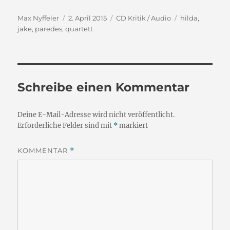
Autor
Veröffentlicht
Kategorien
Schlagwörter
Max Nyffeler
2. April 2015
CD Kritik / Audio
hilda
,
am
jake
,
paredes
,
quartett
Schreibe einen Kommentar
Deine E-Mail-Adresse wird nicht veröffentlicht.
Erforderliche Felder sind mit
*
markiert
KOMMENTAR
*