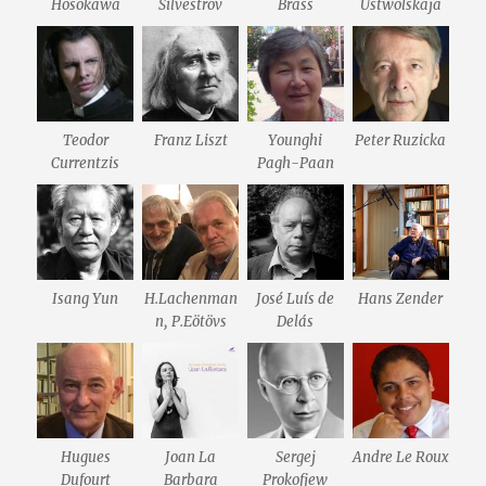
Hosokawa
Silvestrov
Brass
Ustwolskaja
Teodor
Franz Liszt
Younghi
Peter Ruzicka
Currentzis
Pagh-Paan
Isang Yun
H.Lachenman
José Luís de
Hans Zender
n, P.Eötövs
Delás
Hugues
Joan La
Sergej
Andre Le Roux
Dufourt
Barbara
Prokofjew