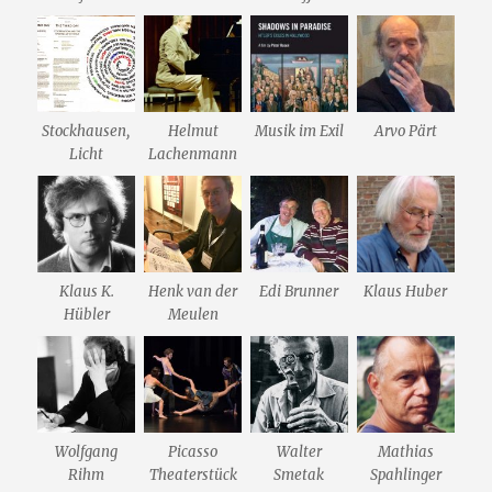
Stockhausen,
Helmut
Musik im Exil
Arvo Pärt
Licht
Lachenmann
Klaus K.
Henk van der
Edi Brunner
Klaus Huber
Hübler
Meulen
Wolfgang
Picasso
Walter
Mathias
Rihm
Theaterstück
Smetak
Spahlinger