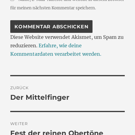
für meinen nächsten Kommentar speichern.
Diese Website verwendet Akismet, um Spam zu
reduzieren.
Erfahre, wie deine
Kommentardaten verarbeitet werden.
Beitragsnavigation
ZURÜCK
Der Mittelfinger
Vorheriger
Beitrag:
WEITER
Fest der reinen Obertöne
Nächster