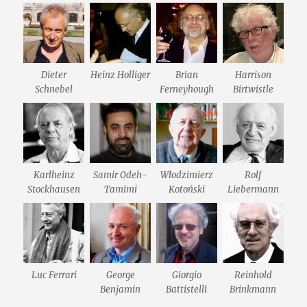
Dieter
Heinz Holliger
Brian
Harrison
Schnebel
Ferneyhough
Birtwistle
Karlheinz
Samir Odeh-
Włodzimierz
Rolf
Stockhausen
Tamimi
Kotoński
Liebermann
Luc Ferrari
George
Giorgio
Reinhold
Benjamin
Battistelli
Brinkmann