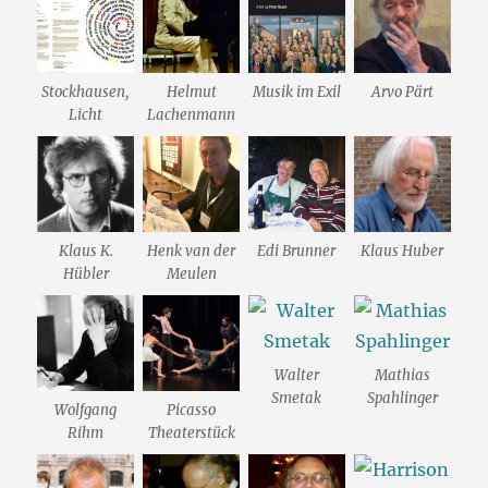
Stockhausen,
Helmut
Musik im Exil
Arvo Pärt
Licht
Lachenmann
Klaus K.
Henk van der
Edi Brunner
Klaus Huber
Hübler
Meulen
Walter
Mathias
Smetak
Spahlinger
Wolfgang
Picasso
Rihm
Theaterstück