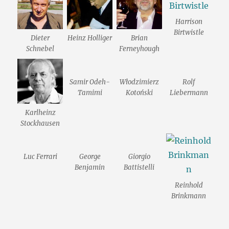
Harrison
Birtwistle
Dieter
Heinz Holliger
Brian
Schnebel
Ferneyhough
Samir Odeh-
Włodzimierz
Rolf
Tamimi
Kotoński
Liebermann
Karlheinz
Stockhausen
Luc Ferrari
George
Giorgio
Benjamin
Battistelli
Reinhold
Brinkmann