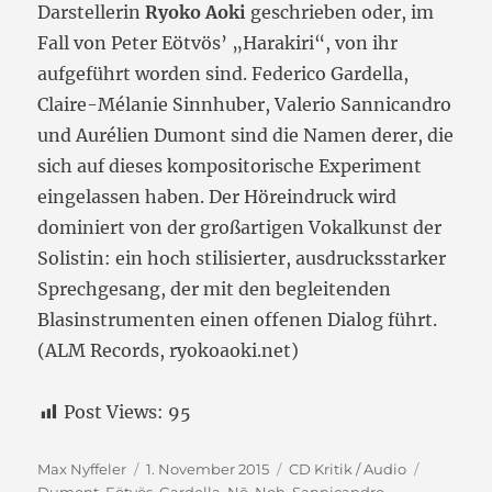
Darstellerin
Ryoko Aoki
geschrieben
oder, im
Fall von Peter Eötvös’ „Harakiri“, von ihr
aufgeführt worden sind. Federico Gardella,
Claire-Mélanie Sinnhuber, Valerio Sannicandro
und Aurélien Dumont sind die Namen derer, die
sich auf dieses kompositorische Experiment
eingelassen haben. Der Höreindruck wird
dominiert von der großartigen Vokalkunst der
Solistin: ein hoch stilisierter, ausdrucksstarker
Sprechgesang, der mit den begleitenden
Blasinstrumenten einen offenen Dialog führt.
(ALM Records, ryokoaoki.net)
Post Views:
95
Autor
Veröffentlicht
Kategorien
Schlagwö
Max Nyffeler
1. November 2015
CD Kritik / Audio
am