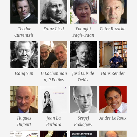
Teodor
Franz Liszt
Younghi
Peter Ruzicka
Currentzis
Pagh-Paan
Isang Yun
H.Lachenman
José Luís de
Hans Zender
n, P.Eötövs
Delás
Hugues
Joan La
Sergej
Andre Le Roux
Dufourt
Barbara
Prokofjew