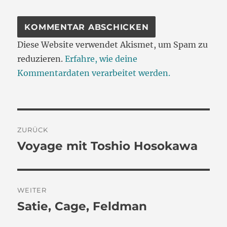
Diese Website verwendet Akismet, um Spam zu
reduzieren.
Erfahre, wie deine
Kommentardaten verarbeitet werden.
Beitragsnavigation
ZURÜCK
Voyage mit Toshio Hosokawa
Vorheriger
Beitrag:
WEITER
Satie, Cage, Feldman
Nächster
Beitrag: