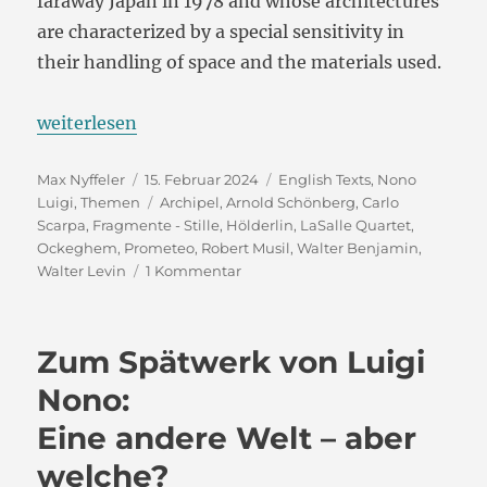
faraway Japan in 1978 and whose architectures
are characterized by a special sensitivity in
their handling of space and the materials used.
„On Luigi Nono’s late work:
weiterlesen
Another world – but which one?“
Autor
Veröffentlicht
Kategorien
Max Nyffeler
15. Februar 2024
English Texts
,
Nono
am
Schlagwörter
Luigi
,
Themen
Archipel
,
Arnold Schönberg
,
Carlo
Scarpa
,
Fragmente - Stille
,
Hölderlin
,
LaSalle Quartet
,
Ockeghem
,
Prometeo
,
Robert Musil
,
Walter Benjamin
,
zu
Walter Levin
1 Kommentar
On
Luigi
Nono’s
Zum Spätwerk von Luigi
late
work:
Nono:
Another
Eine andere Welt – aber
world
–
welche?
but