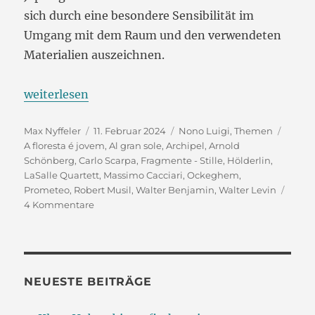
sich durch eine besondere Sensibilität im
Umgang mit dem Raum und den verwendeten
Materialien auszeichnen.
„Zum Spätwerk von Luigi Nono:
weiterlesen
Eine andere Welt – aber welche?“
Autor
Veröffentlicht
Kategorien
Schla
Max Nyffeler
11. Februar 2024
Nono Luigi
,
Themen
am
A floresta é jovem
,
Al gran sole
,
Archipel
,
Arnold
Schönberg
,
Carlo Scarpa
,
Fragmente - Stille
,
Hölderlin
,
LaSalle Quartett
,
Massimo Cacciari
,
Ockeghem
,
Prometeo
,
Robert Musil
,
Walter Benjamin
,
Walter Levin
zu
4 Kommentare
Zum
Spätwerk
von
Luigi
Nono:
NEUESTE BEITRÄGE
Eine
andere