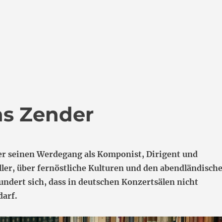
indrücke aus Korea“
ns Zender
r seinen Werdegang als Komponist, Dirigent und
ller, über fernöstliche Kulturen und den abendländisch
undert sich, dass in deutschen Konzertsälen nicht
darf.