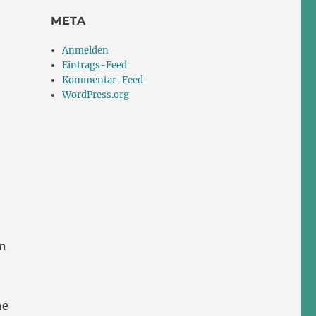
erung an Hans Zender“
META
Anmelden
Eintrags-Feed
Kommentar-Feed
WordPress.org
in
he