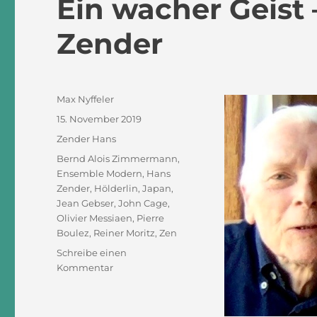
Ein wacher Geist
Zender
Autor
Max Nyffeler
Veröffentlicht
15. November 2019
am
Kategorien
Zender Hans
Schlagwörter
Bernd Alois Zimmermann
,
Ensemble Modern
,
Hans
Zender
,
Hölderlin
,
Japan
,
Jean Gebser
,
John Cage
,
Olivier Messiaen
,
Pierre
Boulez
,
Reiner Moritz
,
Zen
Schreibe einen
zu
Kommentar
Ein
wacher
Geist