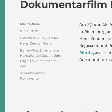
Dokumentarfilm 
Autor
Max Nyffeler
Am 27. und 28. 
Veröffentlicht
8. Mai 2020
in Meersburg am
am
Kategorien
DVD/Musikfilm
,
Zender
Hans Zender sta
Hans
,
Zender Hans
Regisseur und P
Schlagwörter
Bernd Alois Zimmermann
,
Moritz
, assisti
Hans Zender
,
Japan
,
John
Autor und Inter
Cage
,
Olivier Messiaen
,
Zen
Schreibe einen
zu
Kommentar
Dokumentarfilm
Hans
Zender