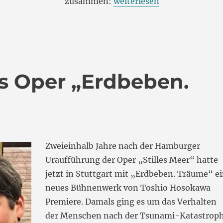
„Ein wacher Geist – Erinn
zusammen:
weiterlesen
s Oper „Erdbeben.
Zweieinhalb Jahre nach der Hamburger
Uraufführung der Oper „Stilles Meer“ hatte
jetzt in Stuttgart mit „Erdbeben. Träume“ e
neues Bühnenwerk von Toshio Hosokawa
Premiere. Damals ging es um das Verhalten
der Menschen nach der Tsunami-Katastrop