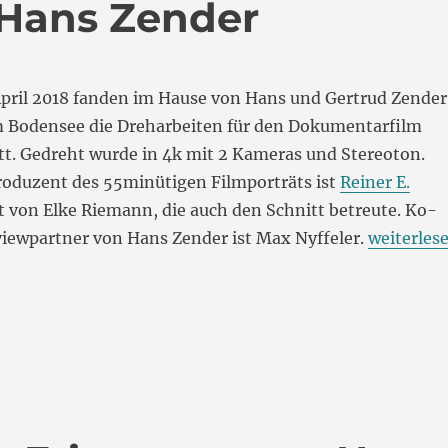
Hans Zender
April 2018 fanden im Hause von Hans und Gertrud Zender
 Bodensee die Dreharbeiten für den Dokumentarfilm
tt. Gedreht wurde in 4k mit 2 Kameras und Stereoton.
roduzent des 55minütigen Filmporträts ist
Reiner E.
ert von Elke Riemann, die auch den Schnitt betreute. Ko-
„Dokumen
viewpartner von Hans Zender ist Max Nyffeler.
weiterles