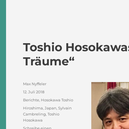
–
Erinnerung
an
Hans
Zender
Toshio Hosokawa
Träume“
Autor
Max Nyffeler
Veröffentlicht
12. Juli 2018
am
Kategorien
Berichte
,
Hosokawa Toshio
Schlagwörter
Hiroshima
,
Japan
,
Sylvain
Cambreling
,
Toshio
Hosokawa
Schreibe einen