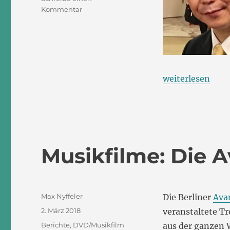
zu
Kommentar
Toshio
Hosokawas
Oper
„Erdbeben.
Träume“
„Toshio Hosoka
weiterlesen
Musikfilme: Die 
Autor
Max Nyffeler
Die Berliner
Ava
Veröffentlicht
2. März 2018
veranstaltete T
am
Kategorien
Berichte
,
DVD/Musikfilm
aus der ganzen W