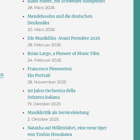
Klaus Huber, ein Schweizer Komponist
28. März 2026
Mendelssohn und die deutschen
Denkmäler
20. März 2026
Die Musikfilm-Avant Première 2026
28. Februar 2026
Brian Large, a Pioneer of Music Film
24. Februar 2026
Francesco Piemontesi.
tarfilm Hans Zender“
en
Ein Portrait
28. November 2025
90 Jahre Orchestra della
Svizzera italiana
19. Oktober 2025
Musikkritik als Serviceleistung
2. Oktober 2025
Natasha auf Höllenfahrt, eine neue Oper
von Toshio Hosokawa