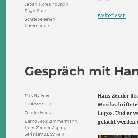
Schlagwörter
Japan
,
Korea
,
Younghi
Pagh-Paan
„Musikalische E
weiterlesen
Schreibe einen
zu
Kommentar
Musikalische
Eindrücke
aus
Korea
Gespräch mit Ha
Autor
Max Nyffeler
Hans Zender übe
Veröffentlicht
7. Oktober 2016
Musikschriftste
am
Kategorien
Zender Hans
Logos. Und er w
Schlagwörter
Bernd Alois Zimmermann
,
gelacht werden 
Hans Zender
,
Japan
,
Serialismus
,
Sylvain