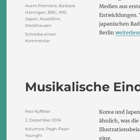
Schlagwörter
Avant Première
,
Barbara
Medien aus erst
Hannigan
,
BBC
,
IMZ
,
Entwicklungen. 
Japan
,
Musikfilm
,
japanischen Rad
Stockhausen
„Musikfil
Berlin
weiterles
Schreibe einen
zu
Kommentar
Musikfilme:
Die
Avant
Première
2018
Musikalische Ein
Autor
Max Nyffeler
Korea und Japan 
Veröffentlicht
2. Dezember 2016
ähnlich, was die
am
Kategorien
Kolumne
,
Pagh-Paan
Illustrationsbei
Younghi
ging.