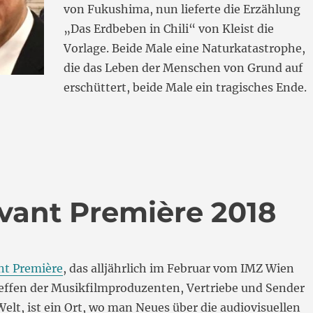
von Fukushima, nun lieferte die Erzählung
„Das Erdbeben in Chili“ von Kleist die
Vorlage. Beide Male eine Naturkatastrophe,
die das Leben der Menschen von Grund auf
erschüttert, beide Male ein tragisches Ende.
was Oper „Erdbeben. Träume““
Avant Première 2018
nt Première
, das alljährlich im Februar vom IMZ Wien
reffen der Musikfilmproduzenten, Vertriebe und Sender
elt, ist ein Ort, wo man Neues über die audiovisuellen