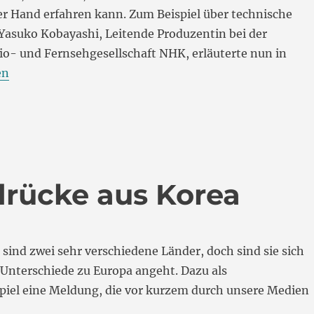
er Hand erfahren kann. Zum Beispiel über technische
Yasuko Kobayashi, Leitende Produzentin bei der
io- und Fernsehgesellschaft NHK, erläuterte nun in
me: Die Avant Première 2018“
en
drücke aus Korea
sind zwei sehr verschiedene Länder, doch sind sie sich
 Unterschiede zu Europa angeht. Dazu als
spiel eine Meldung, die vor kurzem durch unsere Medien