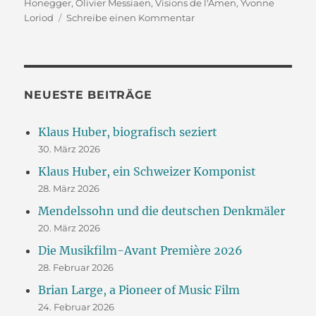
am
Honegger
,
Olivier Messiaen
,
Visions de l'Amen
,
Yvonne
zu
Loriod
Schreibe einen Kommentar
Olivier
Messiaen:
Visions
de
l’Amen
NEUESTE BEITRÄGE
Klaus Huber, biografisch seziert
30. März 2026
Klaus Huber, ein Schweizer Komponist
28. März 2026
Mendelssohn und die deutschen Denkmäler
20. März 2026
Die Musikfilm-Avant Première 2026
28. Februar 2026
Brian Large, a Pioneer of Music Film
24. Februar 2026