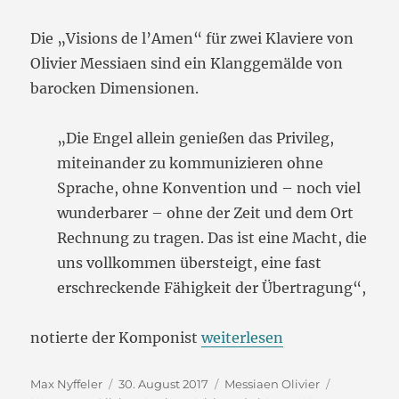
Die „Visions de l’Amen“ für zwei Klaviere von
Olivier Messiaen sind ein Klanggemälde von
barocken Dimensionen.
„Die Engel allein genießen das Privileg,
miteinander zu kommunizieren ohne
Sprache, ohne Konvention und – noch viel
wunderbarer – ohne der Zeit und dem Ort
Rechnung zu tragen. Das ist eine Macht, die
uns vollkommen übersteigt, eine fast
erschreckende Fähigkeit der Übertragung“,
„Olivier Messiaen: Visions 
notierte der Komponist
weiterlesen
Autor
Veröffentlicht
Kategorien
Schlagwör
Max Nyffeler
30. August 2017
Messiaen Olivier