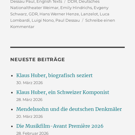
am
Schlagwörter
Dessau Paul
,
English Texts
DDR
,
Deutsches
Nationaltheater Weimar
,
Emily Hindrichs
,
Evgeny
Schwarz
,
GDR
,
Hans Werner Henze
,
Lanzelot
,
Luca
Lombardi
,
Luigi Nono
,
Paul Dessau
Schreibe einen
zu
Kommentar
Paul
Dessau’s
Wild
“Lanzelot”
NEUESTE BEITRÄGE
Klaus Huber, biografisch seziert
30. März 2026
Klaus Huber, ein Schweizer Komponist
28. März 2026
Mendelssohn und die deutschen Denkmäler
20. März 2026
Die Musikfilm-Avant Première 2026
28. Februar 2026