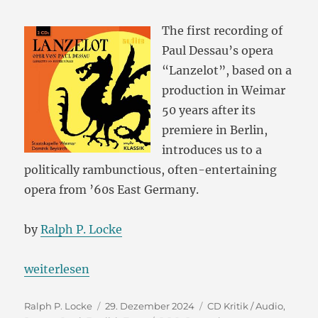
The first recording of
Paul Dessau’s opera
“Lanzelot”, based on a
production in Weimar
50 years after its
premiere in Berlin,
introduces us to a
politically rambunctious, often-entertaining
opera from ’60s East Germany.
by
Ralph P. Locke
„Paul Dessau’s Wild “Lanzelot”“
weiterlesen
Autor
Veröffentlicht
Kategorien
Ralph P. Locke
29. Dezember 2024
CD Kritik / Audio
,