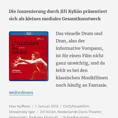
Die Inszenierung durch Jiři Kylián präsentiert
sich als kleines mediales Gesamtkunstwerk
Das visuelle Drum und
Dran, also der
informative Vorspann,
ist für einen Film nicht
ganz unwichtig, und da
fehlt es bei den
klassischen Musikfilmen
noch häufig an Fantasie.
„Strawinskys „Geschichte vom Soldaten“, getanzt“
weiterlesen
Autor
Veröffentlicht
Kategorien
Max Nyffeler
1. Januar 2015
DVD/Musikfilm
,
am
Schlagwörter
Strawinsky Igor
Jiři Kilián
,
Nederlands Dans Theater
,
Strawinsky
,
Torbjörn Ehrnvall
Schreibe einen