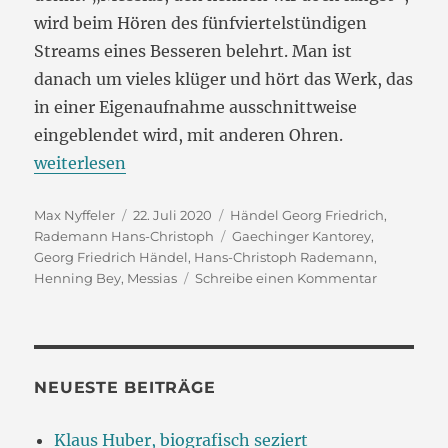
wird beim Hören des fünfviertelstündigen
Streams eines Besseren belehrt. Man ist
danach um vieles klüger und hört das Werk, das
in einer Eigenaufnahme ausschnittweise
eingeblendet wird, mit anderen Ohren.
„Bachakademie Stuttgart
weiterlesen
mit Händels „Messiah““
Autor
Veröffentlicht
Kategorien
Max Nyffeler
22. Juli 2020
Händel Georg Friedrich
,
am
Schlagwörter
Rademann Hans-Christoph
Gaechinger Kantorey
,
Georg Friedrich Händel
,
Hans-Christoph Rademann
,
zu
Henning Bey
,
Messias
Schreibe einen Kommentar
Bachakad
Stuttgart
mit
Händels
„Messiah“
NEUESTE BEITRÄGE
Klaus Huber, biografisch seziert