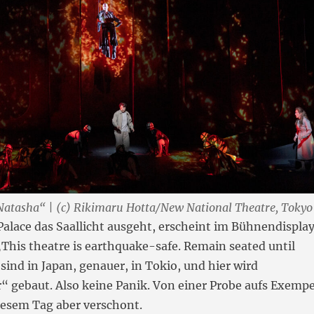
Natasha“ | (c) Rikimaru Hotta/New National Theatre, Tokyo
alace das Saallicht ausgeht, erscheint im Bühnendispla
„This theatre is earthquake-safe. Remain seated until
 sind in Japan, genauer, in Tokio, und hier wird
“ gebaut. Also keine Panik. Von einer Probe aufs Exempe
iesem Tag aber verschont.