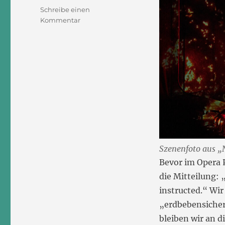
Schreibe einen
zu
Kommentar
Natasha
auf
Höllenfahrt,
eine
neue
Oper
von
Toshio
Hosokawa
Szenenfoto aus „
Bevor im Opera P
die Mitteilung: 
instructed.“ Wir
„erdbebensicher
bleiben wir an d