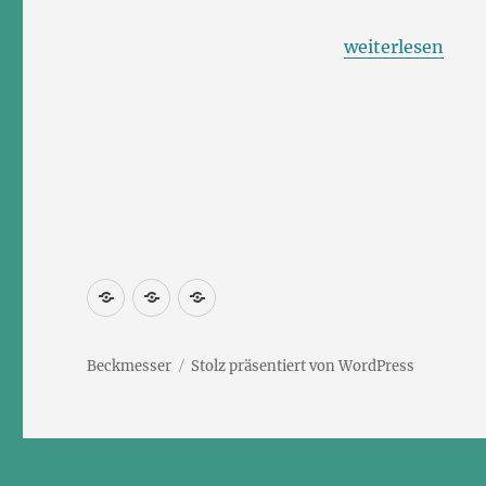
„Natasha auf Hö
weiterlesen
Newsletter
Kontakt
Impressum
abonnieren
Beckmesser
Stolz präsentiert von WordPress