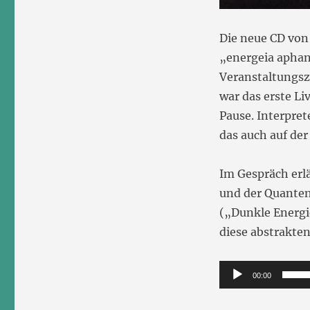
Die neue CD von
„energeia aphan
Veranstaltungs
war das erste L
Pause. Interpre
das auch auf der
Im Gespräch erl
und der Quante
(„Dunkle Energi
diese abstrakte
Audio-
00:00
Player