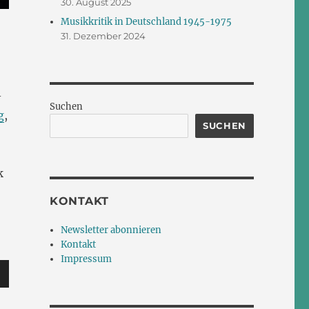
30. August 2025
Musikkritik in Deutschland 1945-1975
31. Dezember 2024
-
Suchen
g
,
SUCHEN
k
KONTAKT
Newsletter abonnieren
Kontakt
Impressum
sten
unter
en,