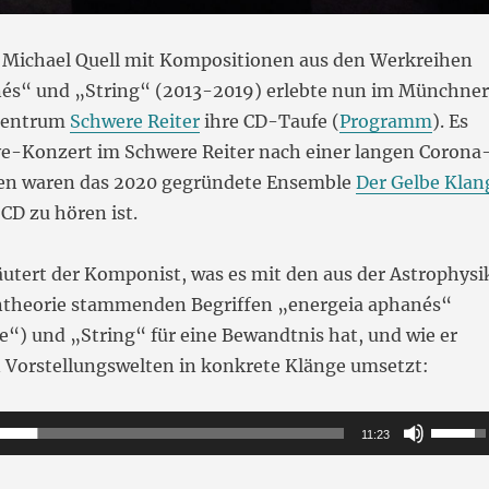
 Michael Quell mit Kompositionen aus den Werkreihen
és“ und „String“ (2013-2019) erlebte nun im Münchner
zentrum
Schwere Reiter
ihre CD-Taufe (
Programm
). Es
ive-Konzert im Schwere Reiter nach einer langen Corona
ten waren das 2020 gegründete Ensemble
Der Gelbe Klan
 CD zu hören ist.
äutert der Komponist, was es mit den aus der Astrophysi
ntheorie stammenden Begriffen „energeia aphanés“
e“) und „String“ für eine Bewandtnis hat, und wie er
n Vorstellungswelten in konkrete Klänge umsetzt:
Pfeilta
11:23
Hoch/R
benutz