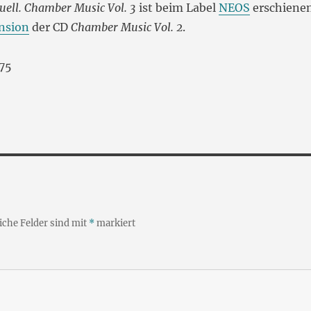
uell. Chamber Music Vol. 3
ist beim Label
NEOS
erschienen
um
nsion
der CD
Chamber Music Vol. 2
.
die
Lautstä
75
zu
regeln.
iche Felder sind mit
*
markiert