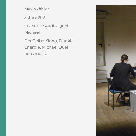
Autor
Max Nyffeler
Veröffentlicht
3. Juni 2021
am
Kategorien
CD Kritik / Audio
,
Quell
Michael
Schlagwörter
Der Gelbe Klang
,
Dunkle
Energie
,
Michael Quell
,
neos music