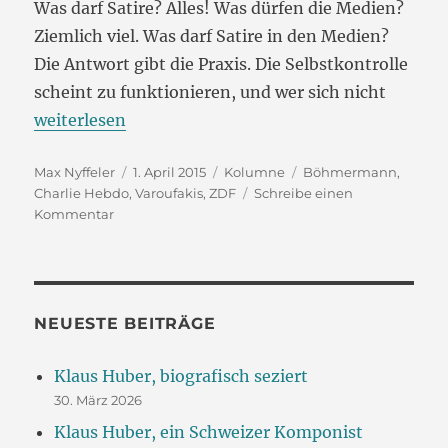
Was darf Satire? Alles! Was dürfen die Medien?
Ziemlich viel. Was darf Satire in den Medien?
Die Antwort gibt die Praxis. Die Selbstkontrolle
scheint zu funktionieren, und wer sich nicht
„Der Mittelfinger“
weiterlesen
Autor
Veröffentlicht
Kategorien
Schlagwörter
Max Nyffeler
1. April 2015
Kolumne
Böhmermann
,
am
Charlie Hebdo
,
Varoufakis
,
ZDF
Schreibe einen
zu
Kommentar
Der
Mittelfinger
NEUESTE BEITRÄGE
Klaus Huber, biografisch seziert
30. März 2026
Klaus Huber, ein Schweizer Komponist