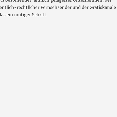
hts bestehender, ähnlich gelagerter Unternehmen, der
entlich-rechtlicher Fernsehsender und der Gratiskanäle
das ein mutiger Schritt.
ein neues Klassikportal“