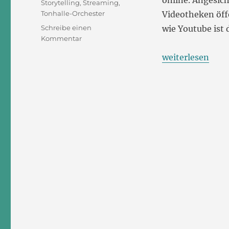
online. Angesic
Storytelling
,
Streaming
,
Tonhalle-Orchester
Videotheken öff
Schreibe einen
wie Youtube ist 
zu
Kommentar
symphony.live,
„symphony.live, 
weiterlesen
ein
neues
Klassikportal