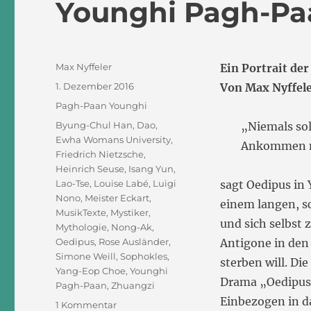
Younghi Pagh-Pa
Autor
Max Nyffeler
Ein Portrait d
Veröffentlicht
1. Dezember 2016
Von Max Nyffel
am
Kategorien
Pagh-Paan Younghi
Schlagwörter
Byung-Chul Han
,
Dao
,
„Niemals sol
Ewha Womans University
,
Ankommen mö
Friedrich Nietzsche
,
Heinrich Seuse
,
Isang Yun
,
Lao-Tse
,
Louise Labé
,
Luigi
sagt Oedipus i
Nono
,
Meister Eckart
,
einem langen, s
MusikTexte
,
Mystiker
,
und sich selbst 
Mythologie
,
Nong-Ak
,
Oedipus
,
Rose Ausländer
,
Antigone in den
Simone Weill
,
Sophokles
,
sterben will. Di
Yang-Eop Choe
,
Younghi
Drama „Oedipus 
Pagh-Paan
,
Zhuangzi
Einbezogen in d
zu
1 Kommentar