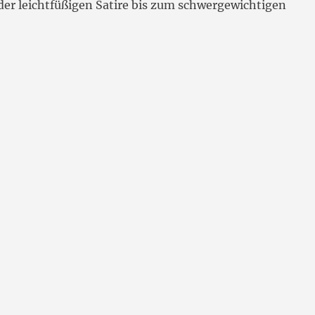
der leichtfüßigen Satire bis zum schwergewichtigen
elli und das Musiktheater“