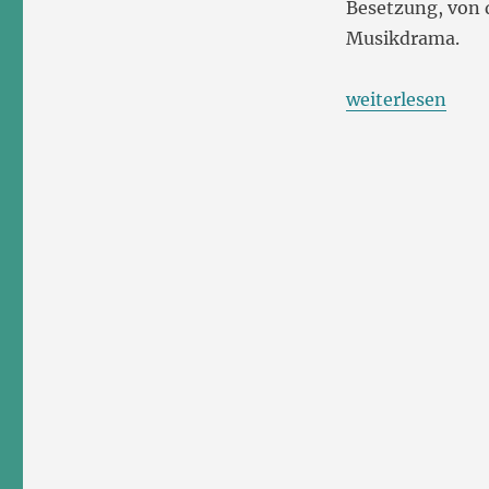
Besetzung, von 
Battistelli
Musikdrama.
und
das
Musiktheater
„Giorgio Battist
weiterlesen