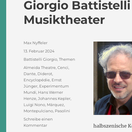
Giorgio Battistell
Musiktheater
Autor
Max Nyffeler
Veröffentlicht
13. Februar 2024
am
Kategorien
Battistelli Giorgio
,
Themen
Schlagwörter
Almeida Theatre
,
Cenci
,
Dante
,
Diderot
,
Encyclopédie
,
Ernst
Jünger
,
Experimentum
Mundi
,
Hans Werner
Henze
,
Johannes Kepler
,
Luigi Nono
,
Márquez
,
Montepulciano
,
Pasolini
Schreibe einen
zu
Kommentar
halbszenische K
Giorgio