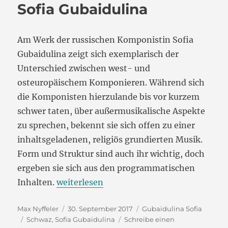
Sofia Gubaidulina
Am Werk der russischen Komponistin Sofia
Gubaidulina zeigt sich exemplarisch der
Unterschied zwischen west- und
osteuropäischem Komponieren. Während sich
die Komponisten hierzulande bis vor kurzem
schwer taten, über außermusikalische Aspekte
zu sprechen, bekennt sie sich offen zu einer
inhaltsgeladenen, religiös grundierten Musik.
Form und Struktur sind auch ihr wichtig, doch
ergeben sie sich aus den programmatischen
„Das große Welttheater der
Inhalten.
weiterlesen
Sofia Gubaidulina“
Autor
Veröffentlicht
Kategorien
Max Nyffeler
30. September 2017
Gubaidulina Sofia
Schlagwörter
am
Schwaz
,
Sofia Gubaidulina
Schreibe einen