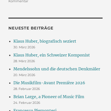
zu
Kommentar
Das
große
Welttheater
der
Sofia
NEUESTE BEITRÄGE
Gubaidulina
Klaus Huber, biografisch seziert
30. März 2026
Klaus Huber, ein Schweizer Komponist
28. März 2026
Mendelssohn und die deutschen Denkmäler
20. März 2026
Die Musikfilm-Avant Première 2026
28. Februar 2026
Brian Large, a Pioneer of Music Film
24. Februar 2026
Francesco Piemontesi.