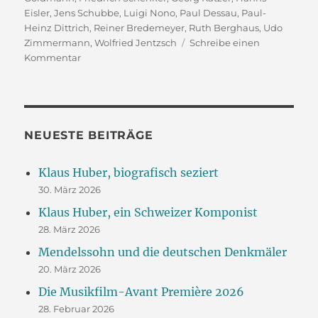
Eisler
,
Jens Schubbe
,
Luigi Nono
,
Paul Dessau
,
Paul-
Heinz Dittrich
,
Reiner Bredemeyer
,
Ruth Berghaus
,
Udo
Zimmermann
,
Wolfried Jentzsch
Schreibe einen
zu
Kommentar
Die
DDR-
Avantgarde:
Was
ist
NEUESTE BEITRÄGE
aus
ihr
Klaus Huber, biografisch seziert
geworden?
30. März 2026
Klaus Huber, ein Schweizer Komponist
28. März 2026
Mendelssohn und die deutschen Denkmäler
20. März 2026
Die Musikfilm-Avant Première 2026
28. Februar 2026