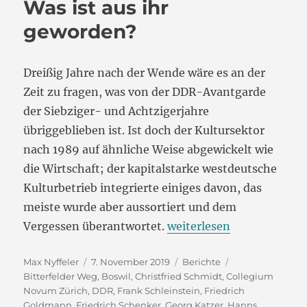
Was ist aus ihr
geworden?
Dreißig Jahre nach der Wende wäre es an der
Zeit zu fragen, was von der DDR-Avantgarde
der Siebziger- und Achtzigerjahre
übriggeblieben ist. Ist doch der Kultursektor
nach 1989 auf ähnliche Weise abgewickelt wie
die Wirtschaft; der kapitalstarke westdeutsche
Kulturbetrieb integrierte einiges davon, das
meiste wurde aber aussortiert und dem
„Die DDR-Avantgarde: Wa
Vergessen überantwortet.
weiterlesen
Autor
Veröffentlicht
Kategorien
Schlagwörter
Max Nyffeler
7. November 2019
Berichte
am
Bitterfelder Weg
,
Boswil
,
Christfried Schmidt
,
Collegium
Novum Zürich
,
DDR
,
Frank Schleinstein
,
Friedrich
Goldmann
,
Friedrich Schenker
,
Georg Katzer
,
Hanns