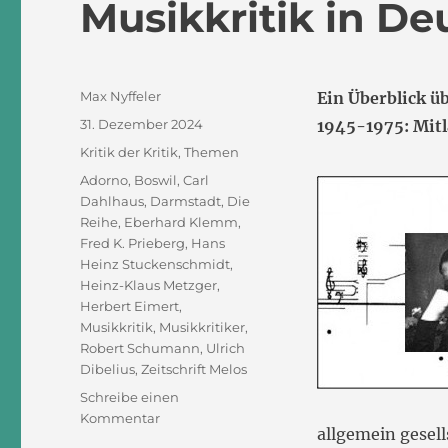
Musikkritik in De
Autor
Max Nyffeler
Ein Überblick ü
Veröffentlicht
31. Dezember 2024
1945-1975: Mitl
am
Kategorien
Kritik der Kritik
,
Themen
Schlagwörter
Adorno
,
Boswil
,
Carl
Dahlhaus
,
Darmstadt
,
Die
Reihe
,
Eberhard Klemm
,
Fred K. Prieberg
,
Hans
Heinz Stuckenschmidt
,
Heinz-Klaus Metzger
,
Herbert Eimert
,
Musikkritik
,
Musikkritiker
,
Robert Schumann
,
Ulrich
Dibelius
,
Zeitschrift Melos
Schreibe einen
zu
Kommentar
allgemein gesel
Musikkritik