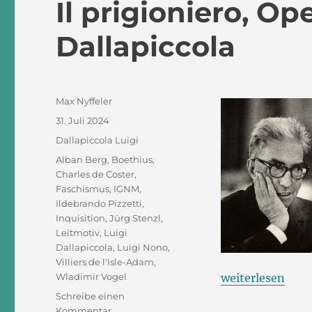
Il prigioniero, Op
Dallapiccola
Autor
Max Nyffeler
Veröffentlicht
31. Juli 2024
am
Kategorien
Dallapiccola Luigi
Schlagwörter
Alban Berg
,
Boethius
,
Charles de Coster
,
Faschismus
,
IGNM
,
Ildebrando Pizzetti
,
Inquisition
,
Jürg Stenzl
,
Leitmotiv
,
Luigi
Dallapiccola
,
Luigi Nono
,
Villiers de l'Isle-Adam
,
„Il prigioniero, 
Wladimir Vogel
weiterlesen
Schreibe einen
zu
Kommentar